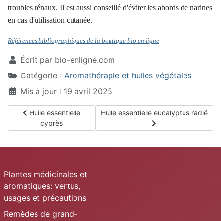
troubles rénaux. Il est aussi conseillé d'éviter les abords de narines
en cas d'utilisation cutanée.
Références bibliographiques de la boutique bio en ligne
Écrit par
bio-enligne.com
Catégorie :
Aromathérapie et huiles végétales
Mis à jour : 19 avril 2025
Article précédent : Huile essentielle cyprès
Article suivant : Huile essentielle euc
Huile essentielle
Huile essentielle eucalyptus radié
cyprès
Plantes médicinales et
aromatiques: vertus,
usages et précautions
Remèdes de grand-