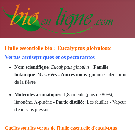
Huile essentielle bio : Eucalyptus globuleux -
Vertus antiseptiques et expectorantes
Nom scientifique
:
Eucalyptus globulus
-
Famille
botanique
:
Myrtacées
-
Autres noms
: gommier bleu, arbre
de la fièvre.
Molécules aromatiques
: 1,8 cinéole (plus de 80%),
limonène, A-pinène -
Partie distillée
: Les feuilles - Vapeur
d'eau sans pression.
Quelles sont les vertus de l'huile essentielle d'eucalyptus