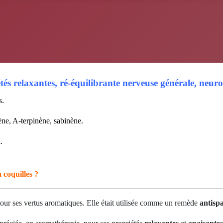
tés relaxantes, ré-équilibrante nerveuse générale, neuro
s.
ène, A-terpinène, sabinène.
n
.
à coquilles ?
pour ses vertus aromatiques. Elle était utilisée comme un remède
antisp