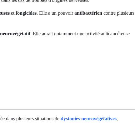
dans les cas de troubles d'origines nerveuses.
euses
et
fongicides
. Elle a un pouvoir
antibactérien
contre plusieurs
neurovégétatif
. Elle aurait notamment une activité anticancéreuse
uée dans plusieurs situations de
dystonies
neurovégétatives
,