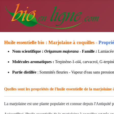
Huile essentielle bio : Marjolaine à coquilles -
Proprié
Nom scientifique :
Origanum majorana
-
Famille
:
Lamiacée
Molécules aromatiques :
Terpinène-1-ol4, carvacrol, G-terpin
Partie distillée
: Sommités fleuries - Vapeur d'eau sans pressio
Quelles sont les propriétés de l'huile essentielle de la marjolaine 
La marjolaine est une plante populaire et connue depuis l'Antiquité 