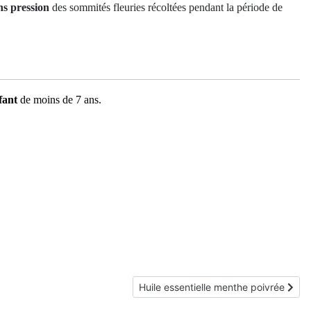
ns pression
des sommités fleuries récoltées pendant la période de
fant
de moins de 7 ans.
Article suivant : Huile essentielle men
Huile essentielle menthe poivrée