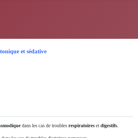
tonique et sédative
asmodique
dans les cas de troubles
respiratoires
et
digestifs
.