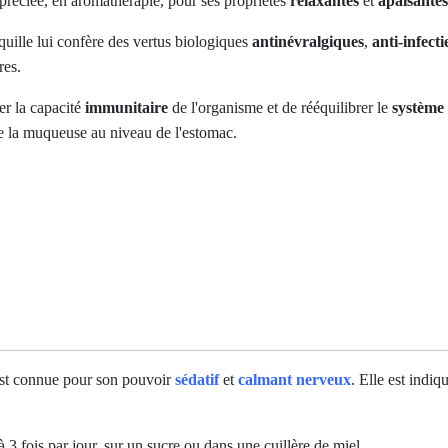
appréciée, en aromathérapie, pour ses propriétés
relaxantes
et
apaisantes
quille lui confère des vertus biologiques
antinévralgiques
,
anti-infecti
res.
er la capacité
immunitaire
de l'organisme et de rééquilibrer le
système 
de la muqueuse au niveau de l'estomac.
s est connue pour son pouvoir
sédatif
et
calmant
nerveux
. Elle est indiq
à 3 fois par jour, sur un sucre ou dans une cuillère de miel.