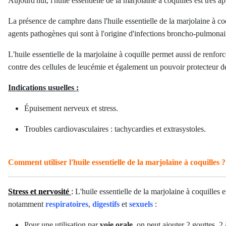
Aujourd'hui, l'huile essentielle de la marjolaine à coquilles est très 
La présence de camphre dans l'huile essentielle de la marjolaine à co
agents pathogènes qui sont à l'origine d'infections broncho-pulmonai
L'huile essentielle de la marjolaine à coquille permet aussi de renforc
contre des cellules de leucémie et également un pouvoir protecteur 
Indications usuelles :
Épuisement nerveux et stress.
Troubles cardiovasculaires : tachycardies et extrasystoles.
Comment utiliser l'huile essentielle de la marjolaine à coquilles ?
Stress et nervosité
:
L'huile essentielle de la marjolaine à coquille
notamment
respiratoires
,
digestifs
et
sexuels
:
Pour une utilisation par
voie orale
, on peut ajouter 2 gouttes, 2 