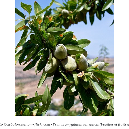
to © zebulon.walton
-
flickr.com -
Prunus amygdalus
var.
dulcis
(Feuilles et fruits