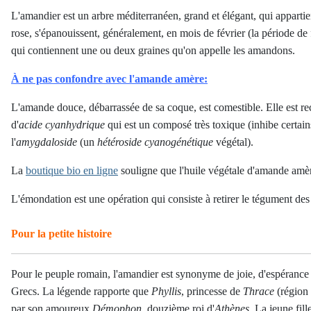
L'amandier est un arbre méditerranéen, grand et élégant, qui appartie
rose, s'épanouissent, généralement, en mois de février (la période de 
qui contiennent une ou deux graines qu'on appelle les amandons.
À ne pas confondre avec l'amande amère:
L'amande douce, débarrassée de sa coque, est comestible. Elle est r
d'
acide cyanhydrique
qui est un composé très toxique (inhibe certain
l'
amygdaloside
(un
hétéroside cyanogénétique
végétal).
La
boutique bio en ligne
souligne que l'huile végétale d'amande amè
L'émondation est une opération qui consiste à retirer le tégument d
Pour la petite histoire
Pour le peuple romain, l'amandier est synonyme de joie, d'espérance et
Grecs. La légende rapporte que
Phyllis
, princesse de
Thrace
(région 
par son amoureux
Démophon
, douzième roi d'
Athènes
. La jeune fil