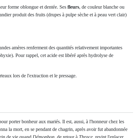
 leur forme oblongue et dentée. Ses
fleurs
, de couleur blanche ou
ndier produit des fruits (drupes à pulpe sèche et à peau vert clair)
mandes amères renferment des quantités relativement importantes
hyxie). Pour rappel, cet acide est libéré après hydrolyse de
urteaux lors de l'extraction et le pressage.
our porter bonheur aux mariés. Il est, aussi, à l'honneur chez les
donna la mort, en se pendant de chagrin, après avoir fut abandonnée
lein de vie quand
Démophon
, de retour à
Thrace
, revint l'enlacer.