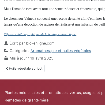
Mais l'amande c'est avant tout une senteur douce et émouvante, qui p
Le chercheur Valnet a concocté une recette de santé afin d'éliminer les
temps qu'une décoction de racines de réglisse et une infusion de pail
Références bibliographiques de la boutique bio en ligne.
Écrit par
bio-enligne.com
Catégorie :
Aromathérapie et huiles végétales
Mis à jour : 19 avril 2025
Article précédent : Huile végétale abricot
Huile végétale abricot
Plantes médicinales et aromatiques: vertus, usages et p
Remèdes de grand-mère