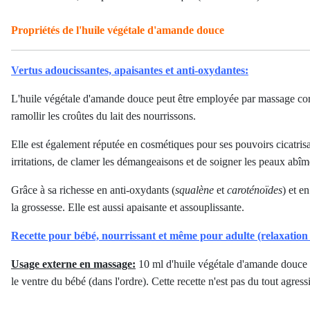
Propriétés de l'huile végétale d'amande douce
Vertus adoucissantes, apaisantes et anti-oxydantes:
L'huile végétale d'amande douce peut être employée par massage corp
ramollir les croûtes du lait des nourrissons.
Elle est également réputée en cosmétiques pour ses pouvoirs cicatrisa
irritations, de clamer les démangeaisons et de soigner les peaux abîm
Grâce à sa richesse en anti-oxydants (
squalène
et
caroténoïdes
) et e
la grossesse. Elle est aussi apaisante et assouplissante.
Recette pour bébé, nourrissant et même pour adulte (relaxation e
Usage externe en massage:
10 ml d'huile végétale d'amande douce b
le ventre du bébé (dans l'ordre). Cette recette n'est pas du tout agres