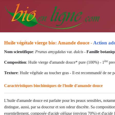
Huile végétale vierge bio: Amande douce -
Action ado
Nom scientifique
:
Prunus amygdalus
var.
dulcis
-
Famille botaniq
ère
Composition
: Huile vierge d'amande douce* pure (100%) - 1
pres
Texture
: Huile végétale au toucher gras - Il est recommandé de ne p
Caractéristiques biochimiques de l'huile d'amande douce
L'huile d'amande douce est parfaite pour les peaux sensibles, notamme
distingue, aussi, par sa douceur et son odeur discrète. Sa composition
essentiellement
, composée d'
acide oléique
(environ 70%) et d'
acide 