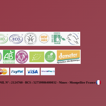
NIL N° :
2124760 - RCS : 52759986400032 - Nîmes - Montpellier France