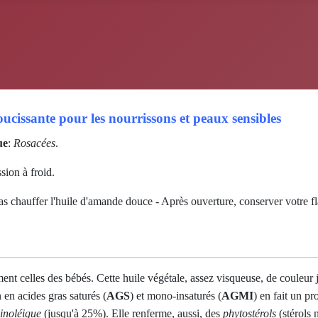
ucissante pour les nourrissons et peaux sensibles
ue
:
Rosacées
.
sion à froid.
as chauffer l'huile d'amande douce - Après ouverture, conserver votre fl
nt celles des bébés. Cette huile végétale, assez visqueuse, de couleur 
 en acides gras saturés (
AGS
) et mono-insaturés (
AGMI
) en fait un pr
linoléique
(jusqu'à 25%). Elle renferme, aussi, des
phytostérols
(stérols 