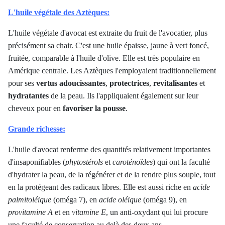
L'huile végétale des Aztèques:
L'huile végétale d'avocat est extraite du fruit de l'avocatier, plus
précisément sa chair.
C'est une huile épaisse, jaune à vert foncé,
fruitée, comparable à l'huile d'olive. Elle est très populaire en
Amérique centrale. Les Aztèques l'employaient traditionnellement
pour ses
vertus adoucissantes
,
protectrices
,
revitalisantes
et
hydratantes
de la peau. Ils l'appliquaient également sur leur
cheveux pour en
favoriser la pousse
.
Grande richesse:
L'huile d'avocat renferme des quantités relativement importantes
d'insaponifiables (
phytostérols
et
caroténoïdes
) qui ont la faculté
d'hydrater la peau, de la régénérer et de la rendre plus souple, tout
en la protégeant des radicaux libres. Elle est aussi riche en
acide
palmitoléique
(oméga 7), en
acide oléique
(oméga 9), en
provitamine A
et en
vitamine E
, un anti-oxydant qui lui procure
une faculté de conservation au delà des deux ans.