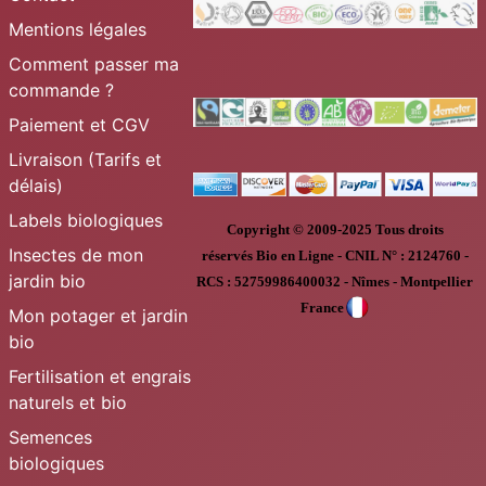
Mentions légales
Comment passer ma
commande ?
Paiement et CGV
Livraison (Tarifs et
délais)
Labels biologiques
Copyright © 2009-2025
Tous droits
Insectes de mon
réservés
Bio en Ligne
-
CNIL N° :
2124760 -
jardin bio
RCS : 52759986400032 - Nîmes - Montpellier
France
Mon potager et jardin
bio
Fertilisation et engrais
naturels et bio
Semences
biologiques