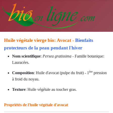
Huile végétale vierge bio: Avocat -
Bienfaits
protecteurs de la peau pendant l'hiver
Nom scientifique
:
Persea gratissima
- Famille botanique:
Lauracées.
ère
Composition
: Huile d'avocat
(pulpe du fruit)
- 1
pression
à froid du noyau.
Texture
: Huile végétale au toucher gras.
Propriétés de l'huile végétale d'avocat