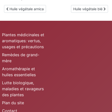
Article précédent : Huile végétale arnica
Article suivant : Huile v
Huile végétale arnica
Huile végétale blé
Plantes médicinales et
aromatiques: vertus,
usages et précautions
Remèdes de grand-
mère
Aromathérapie et
huiles essentielles
Lutte biologique,
maladies et ravageurs
des plantes
Plan du site
Contact