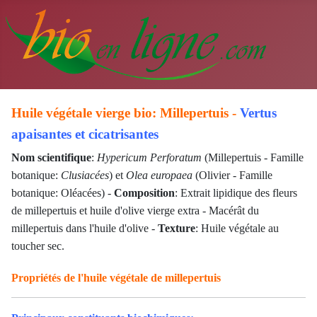
Huile végétale vierge bio: Millepertuis -
Vertus
apaisantes et cicatrisantes
Nom scientifique
:
Hypericum Perforatum
(Millepertuis - Famille
botanique:
Clusiacées
) et
Olea europaea
(Olivier - Famille
botanique: Oléacées)
-
Composition
: Extrait lipidique des fleurs
de millepertuis et huile d'olive vierge extra
- Macérât du
millepertuis dans l'huile d'olive
-
Texture
: Huile végétale au
toucher sec.
Propriétés de l'huile végétale de millepertuis