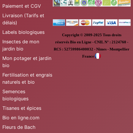
Paiement et CGV
Livraison (Tarifs et
délais)
Labels biologiques
Copyright © 2009-2025
Tous droits
Insectes de mon
réservés
Bio en Ligne
-
CNIL N° :
2124760 -
jardin bio
RCS : 52759986400032 - Nîmes - Montpellier
France
Mon potager et jardin
bio
Fertilisation et engrais
naturels et bio
Semences
biologiques
Tisanes et épices
Bio en ligne.com
Fleurs de Bach