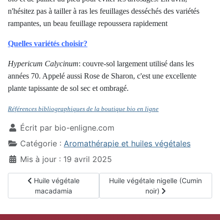
n'hésitez pas à tailler à ras les feuillages desséchés des variétés
rampantes, un beau feuillage repoussera rapidement
Quelles variétés choisir?
Hypericum
Calycinum
: couvre-sol largement utilisé dans les
années 70. Appelé aussi Rose de Sharon, c'est une excellente
plante tapissante de sol sec et ombragé.
Références bibliographiques de la boutique bio en ligne
Écrit par
bio-enligne.com
Catégorie :
Aromathérapie et huiles végétales
Mis à jour : 19 avril 2025
Article précédent : Huile végétale macadamia
Article suivant : Huile végétale nig
Huile végétale
Huile végétale nigelle (Cumin
macadamia
noir)