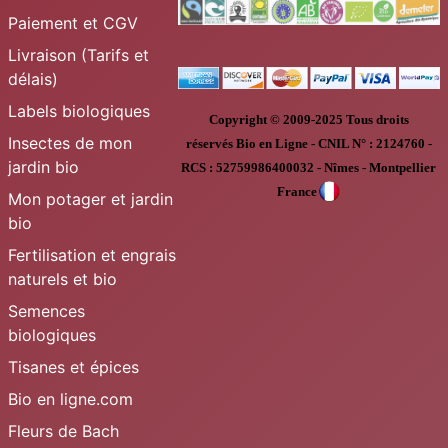
Paiement et CGV
Livraison (Tarifs et
délais)
Labels biologiques
Copyright © 2009-2025
Tous droits
Insectes de mon
réservés
Bio en Ligne
-
CNIL N° :
2124760 -
jardin bio
RCS : 52759986400032 - Nîmes - Montpellier
France
Mon potager et jardin
bio
Fertilisation et engrais
naturels et bio
Semences
biologiques
Tisanes et épices
Bio en ligne.com
Fleurs de Bach