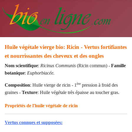
Huile végétale vierge bio: Ricin - Vertus fortifiantes
et nourrissantes des cheveux et des ongles
Nom scientifique
:
Ricinus Communis
(Ricin commun) -
Famille
botanique
:
Euphorbiacée.
ère
Composition
: Huile vierge de ricin - 1
pression à froid des
graines -
Texture
: Huile végétale très épaisse au toucher gras.
Propriétés de l'huile végétale de ricin
Vertus connues et supposées: