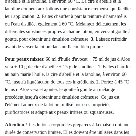
d'abeille et la lanoline, à environ 60 °C. La cire d'abeille et la
lanoline donnent aux lotions une consistance crémeuse qui facilite
leur application.
2
. Faites chauffer à part la teinture d'hamamélis
ou l'eau distillée, également à 60 °C. Mélangez délicatement les
différentes substances propres à chaque lotion, en versant goutte à
goutte, pour obtenir une émulsion crémeuse.
3
. Laissez refroidir
avant de verser la lotion dans un flacon bien propre.
Pour peaux mixtes
:
60 ml d'huile d'avocat +
75 ml de jus d'Aloe
.
vera +
10 g de cire d'abeille +
15 g de lanoline
1
. Faites chauffer
au bain-marie l'huile, la cire d'abeille et la lanoline, à environ 60
°C, jusqu'à liquéfaction de tous ces ingrédients.
2
. Portez à 45 °C
le jus d'Aloe vera et ajoutez-le goutte à goutte au mélange
précédent jusqu'à obtenir une émulsion crémeuse. Ce jus est
l'élément aqueux de la lotion, utilisé pour ses propriétés
purificatrices et adapté aux peaux irritées ou squameuses.
Attention
!
Les lotions corporelles préparées à la maison ont une
durée de conservation limitée. Elles doivent être utilisées dans les